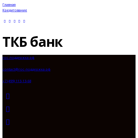
Главная
Кредитование
ТКБ банк
гос-поддержка.рф
contact@гос-поддержка.рф
+7 (499) 113-13-68