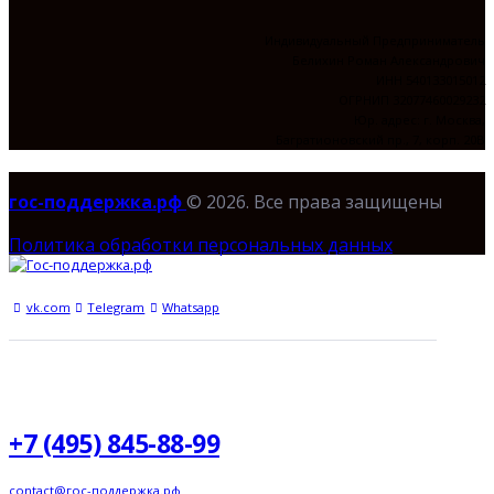
Индивидуальный Предприниматель
Белихин Роман Александрович
ИНН 540133015012
ОГРНИП 32077460029232
Юр. адрес: г. Москва,
Багратионовский пр., 7, корп. 20В
гос-поддержка.рф
© 2026. Все права защищены
Политика обработки персональных данных
vk.com
Telegram
Whatsapp
+7 (495) 845-88-99
contact@гос-поддержка.рф